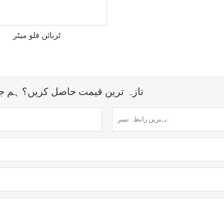
ٹربائن فلو میٹر
تازہ ترین قیمت حاصل کریں؟ ہم جلد از جلد جو