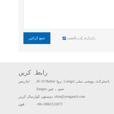
رازداری کی پالیسی
جمع کرائیں
رابطہ کریں
26-19 Huibei روڈ، Liangxi ڈسٹرکٹ، ووشی سٹی،
ایڈریس :
Jiangsu صوبہ، چین
alisa@yonganch.com
دوستوں کوارسال کریں :
+86-18861511873
فون :