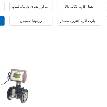
دھول کا پتہ لگانے والا
قابل سماعت اور بصری وارننگ لیمپ
پائپ لائن اسپارک الارم کنٹرول سسٹم
زرکونیا آکسیجن