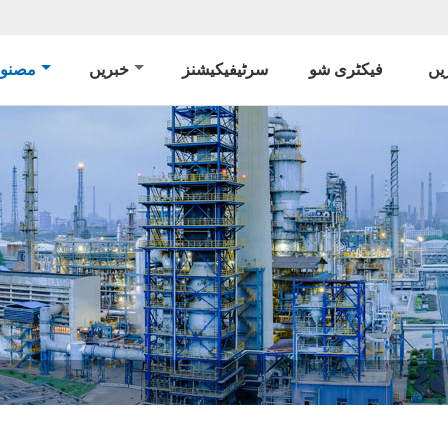
یں
فیکٹری شو
سرٹیفیکیشنز
خبریں
مصنو