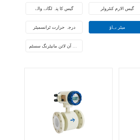
گیس الارم کنٹرولر
گیس کا پتہ لگانے والے
میٹر بہاؤ
درجہ حرارت ٹرانسمیٹر
ایگزاسٹ گیس آن لائن مانیٹرنگ سسٹم