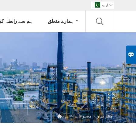

اردو
ہمارے متعلق
ہم سے رابطہ کر


میٹر بہاؤ
>
مصنوعات
>
ہوم