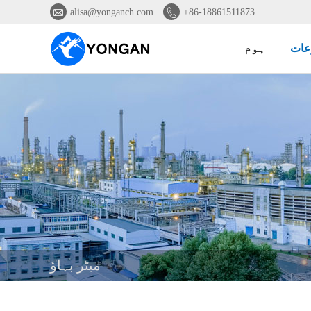


alisa@yonganch.com
+86-18861511873
عات
ہوم
میٹر بہاؤ