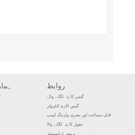
روابط
ہمار
گیس کا پتہ لگانے والے
ک
گیس الارم کنٹرولر
قابل سماعت اور بصری وارننگ لیمپ
دھول کا پتہ لگانے والا
پریشر ٹرانسمیٹر